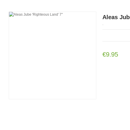
Aleas Jub
.
€9.95