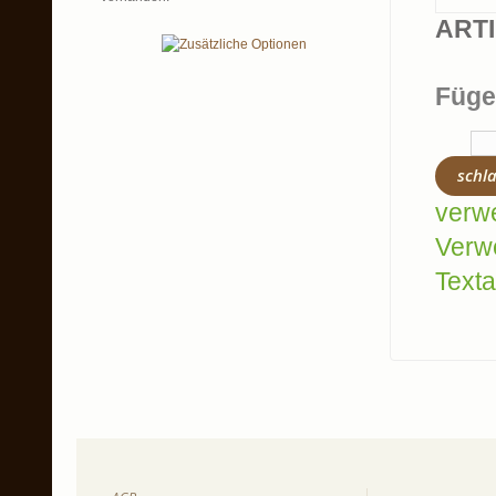
ART
Füge
schl
verw
Verw
Texta