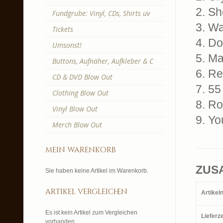
2. Sh
Fundgrube: Vinyl, CDs, Shirts uv
3. Wa
Tickets
4. Do
Umsonst!
5. M
Buttons, Aufnäher, Aufkleber & C
6. Re
CD & DVD Blow Out
7. 5
Clothing Blow Out
8. Ro
Vinyl Blow Out
9. Yo
Merch Blow Out
mein warenkorb
ZUS
Sie haben keine Artikel im Warenkorb.
artikel vergleichen
Artike
Es ist kein Artikel zum Vergleichen
Lieferze
vorhanden.