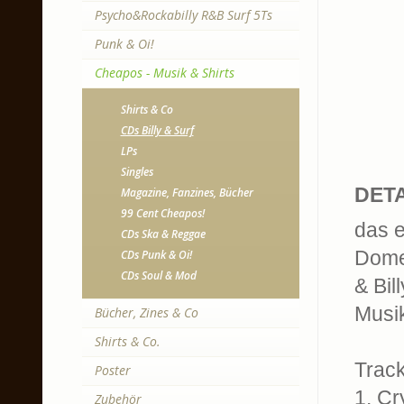
Psycho&Rockabilly R&B Surf 5Ts
Punk & Oi!
Cheapos - Musik & Shirts
Shirts & Co
CDs Billy & Surf
LPs
Singles
DETA
Magazine, Fanzines, Bücher
99 Cent Cheapos!
das e
CDs Ska & Reggae
Dome
CDs Punk & Oi!
CDs Soul & Mod
& Bil
Musik
Bücher, Zines & Co
Shirts & Co.
Trackl
Poster
1. Cr
Zubehör