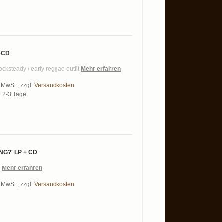
+CD
ocksteady / early reggae outfit
Mehr erfahren
% MwSt.
,
zzgl.
Versandkosten
t: 2-3 Tage
G?' LP + CD
!
Mehr erfahren
% MwSt.
,
zzgl.
Versandkosten