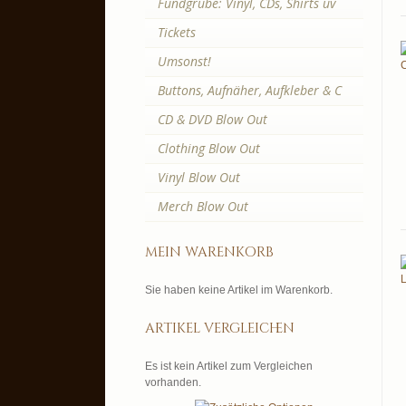
Fundgrube: Vinyl, CDs, Shirts uv
Tickets
Umsonst!
Buttons, Aufnäher, Aufkleber & C
CD & DVD Blow Out
Clothing Blow Out
Vinyl Blow Out
Merch Blow Out
mein warenkorb
Sie haben keine Artikel im Warenkorb.
artikel vergleichen
Es ist kein Artikel zum Vergleichen
vorhanden.