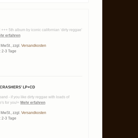
+++ 5th album by iconic californian ‘dirty reggae’
hr erfahren
% MwSt.
,
zzgl.
Versandkosten
t: 2-3 Tage
 CRASHERS' LP+CD
d - if you like dirty reggae with loads of
e's for you!<
Mehr erfahren
% MwSt.
,
zzgl.
Versandkosten
t: 2-3 Tage