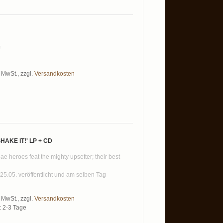
!
% MwSt.
,
zzgl.
Versandkosten
AKE IT!' LP + CD
 heroes feat the mighty upsetter; their best
 25.05. veröffentlicht und am selben Tag
% MwSt.
,
zzgl.
Versandkosten
t: 2-3 Tage