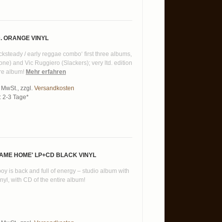
. ORANGE VINYL
ocksteady / early reggae combo‘ first three albums,
e) and Vic Ruggiero (Slackers); very ltd. edition
ire album!
Mehr erfahren
% MwSt.
,
zzgl.
Versandkosten
t: 2-3 Tage*
CAME HOME' LP+CD BLACK VINYL
oy is back and full of energy – studio album with
nyl, with CD of the entire album!