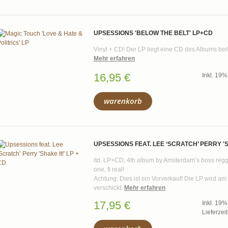
UPSESSIONS 'BELOW THE BELT' LP+CD
Vinyl + CD! Der LP liegt eine CD des Albums bei
Mehr erfahren
16,95 €
Inkl. 19
warenkorb
UPSESSIONS FEAT. LEE ‘SCRATCH’ PERRY 'SH
ltd. LP+CD; 4th album by Amsterdam’s boss reggae
one, fi real!
Achtung: Dies ist ein Vorverkauf! Die LP wird am
verschickt.
Mehr erfahren
17,95 €
Inkl. 19
Lieferzei