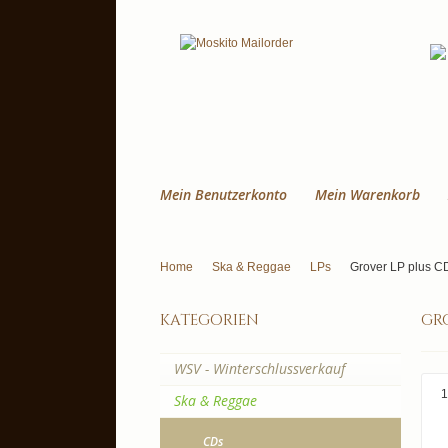
Mein Benutzerkonto
Mein Warenkorb
Home
Ska & Reggae
LPs
Grover LP plus CD
kategorien
gro
WSV - Winterschlussverkauf
1
Ska & Reggae
CDs