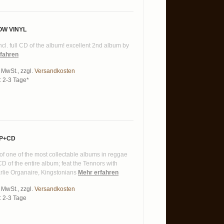
LOW VINYL
incl. full CD of the album! excellent 2nd album by
fahren
% MwSt.
,
zzgl.
Versandkosten
t: 2-3 Tage*
LP+CD
 of one of the most collectable albums in reggae
CD of the entire album; feat the Tennors with
lie Organaire, Kingstonians
Mehr erfahren
% MwSt.
,
zzgl.
Versandkosten
t: 2-3 Tage