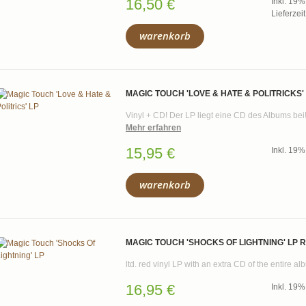
16,50 €
Inkl. 19
Lieferzei
warenkorb
MAGIC TOUCH 'LOVE & HATE & POLITRICKS'
Vinyl + CD! Der LP liegt eine CD des Albums bei
Mehr erfahren
15,95 €
Inkl. 19
warenkorb
MAGIC TOUCH 'SHOCKS OF LIGHTNING' LP 
ltd. red vinyl LP with an extra CD of the entire a
16,95 €
Inkl. 19