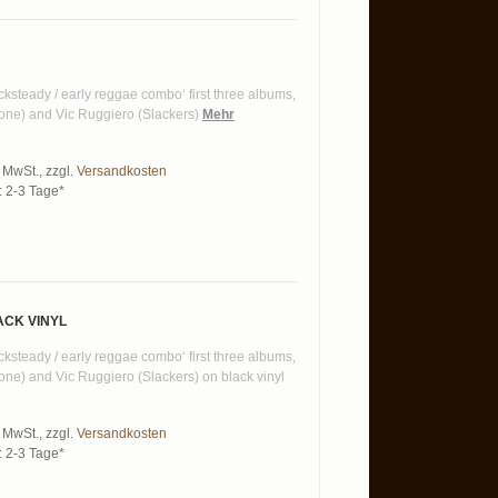
ocksteady / early reggae combo‘ first three albums,
one) and Vic Ruggiero (Slackers)
Mehr
% MwSt.
,
zzgl.
Versandkosten
t: 2-3 Tage*
ACK VINYL
ocksteady / early reggae combo‘ first three albums,
ne) and Vic Ruggiero (Slackers) on black vinyl
% MwSt.
,
zzgl.
Versandkosten
t: 2-3 Tage*