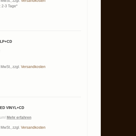
% MwSt.
,
zzgl.
Versandkosten
t: 2-3 Tage*
 LP+CD
!
% MwSt.
,
zzgl.
Versandkosten
RED VINYL+CD
lbum!
Mehr erfahren
% MwSt.
,
zzgl.
Versandkosten