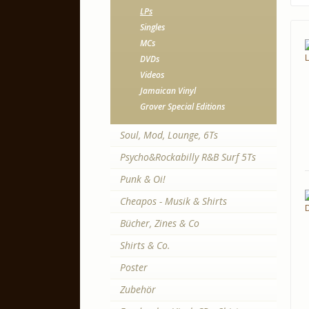
LPs
Singles
MCs
DVDs
Videos
Jamaican Vinyl
Grover Special Editions
Soul, Mod, Lounge, 6Ts
Psycho&Rockabilly R&B Surf 5Ts
Punk & Oi!
Cheapos - Musik & Shirts
Bücher, Zines & Co
Shirts & Co.
Poster
Zubehör