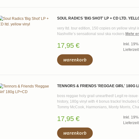
SOUL RADICS 'BIG SHOT' LP + CD LTD. YEL
very ltd. tour edition, 150 copies on yellow vinyl 
Nashville’s sensational soul ska rockers
Mehr er
17,95 €
Inkl. 19
Lieferzei
warenkorb
TENNORS & FRIENDS 'REGGAE GIRL' 180G 
boss reggae holy grail unearthed! Legit re-issue
history, 180g vinyl with 4 bonus tracks! Includes 
Tommy McCook, Harmonians, Monty Morris, Char
17,95 €
Inkl. 19
Lieferzei
warenkorb