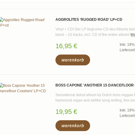
AGGROLITES 'RUGGED ROAD' LP+CD
Vinyl + CD! Der LP liegt eine CD des Albums bei! 
band – 10 tracks, incl. CD of the entire album!
Me
16,95 €
Inkl. 19
Lieferzei
warenkorb
BOSS CAPONE 'ANOTHER 15 DANCEFLOOR
Sensational debut album by Dutch boss reggae ban
hammond organ and skillful song writing, this on
19,95 €
Inkl. 19
Lieferzei
warenkorb