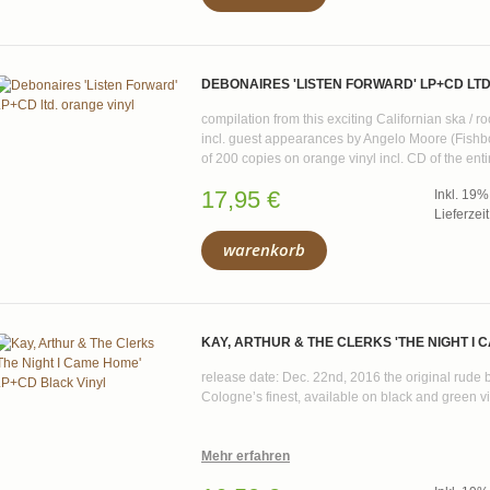
DEBONAIRES 'LISTEN FORWARD' LP+CD LTD
compilation from this exciting Californian ska / r
incl. guest appearances by Angelo Moore (Fishbon
of 200 copies on orange vinyl incl. CD of the ent
17,95 €
Inkl. 19
Lieferzei
warenkorb
KAY, ARTHUR & THE CLERKS 'THE NIGHT I 
release date: Dec. 22nd, 2016 the original rude b
Cologne’s finest, available on black and green vi
Mehr erfahren