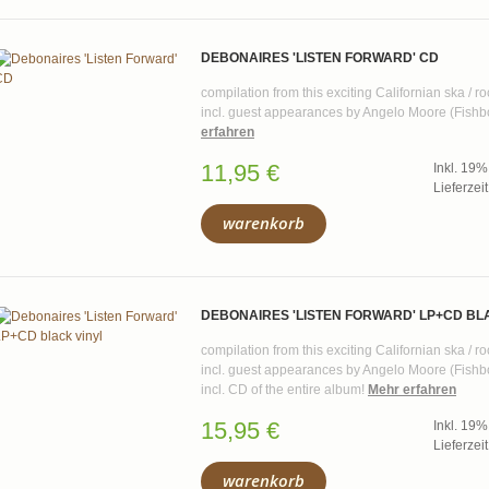
DEBONAIRES 'LISTEN FORWARD' CD
compilation from this exciting Californian ska / r
incl. guest appearances by Angelo Moore (Fishb
erfahren
11,95 €
Inkl. 19
Lieferzei
warenkorb
DEBONAIRES 'LISTEN FORWARD' LP+CD BL
compilation from this exciting Californian ska / r
incl. guest appearances by Angelo Moore (Fishbo
incl. CD of the entire album!
Mehr erfahren
15,95 €
Inkl. 19
Lieferzei
warenkorb