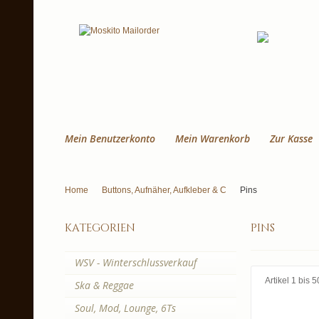
Mein Benutzerkonto
Mein Warenkorb
Zur Kasse
Home
Buttons, Aufnäher, Aufkleber & C
Pins
kategorien
pins
WSV - Winterschlussverkauf
Artikel 1 bis
Ska & Reggae
Soul, Mod, Lounge, 6Ts