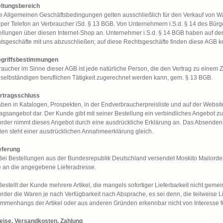
eltungsbereich
e Allgemeinen Geschäftsbedingungen gelten ausschließlich für den Verkauf von W
 per Telefon an Verbraucher iSd. § 13 BGB. Von Unternehmern i.S.d. § 14 des Bü
ellungen über diesen Internet-Shop an. Unternehmer i.S.d. § 14 BGB haben auf 
tsgeschäfte mit uns abzuschließen; auf diese Rechtsgeschäfte finden diese AGB 
egriffsbestimmungen
raucher im Sinne dieser AGB ist jede natürliche Person, die den Vertrag zu einem 
r selbständigen beruflichen Tätigkeit zugerechnet werden kann, gem. § 13 BGB.
ertragsschluss
ben in Katalogen, Prospekten, in der Endverbraucherpreisliste und auf der Website
ragsangebot dar. Der Kunde gibt mit seiner Bestellung ein verbindliches Angebot z
order nimmt dieses Angebot durch eine ausdrückliche Erklärung an. Das Absenden
en steht einer ausdrücklichen Annahmeerklärung gleich.
ieferung
 Bei Bestellungen aus der Bundesrepublik Deutschland versendet Moskito Mailorder, s
 an die angegebene Lieferadresse.
Bestellt der Kunde mehrere Artikel, die mangels sofortiger Lieferbarkeit nicht geme
order die Waren je nach Verfügbarkeit nach Absprache, es sei denn, die teilweise L
mmenhangs der Artikel oder aus anderen Gründen erkennbar nicht von Interesse 
reise, Versandkosten, Zahlung