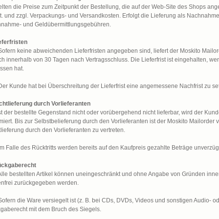
elten die Preise zum Zeitpunkt der Bestellung, die auf der Web-Site des Shops ange
. und zzgl. Verpackungs- und Versandkosten. Erfolgt die Lieferung als Nachnahm
nahme- und Geldübermittlungsgebühren.
eferfristen
 Sofern keine abweichenden Lieferfristen angegeben sind, liefert der Moskito Mailo
ch innerhalb von 30 Tagen nach Vertragsschluss. Die Lieferfrist ist eingehalten, we
assen hat.
Der Kunde hat bei Überschreitung der Lieferfrist eine angemessene Nachfrist zu setz
ichtlieferung durch Vorlieferanten
Ist der bestellte Gegenstand nicht oder vorübergehend nicht lieferbar, wird der Kun
miert. Bis zur Selbstbelieferung durch den Vorlieferanten ist der Moskito Mailorder vo
lieferung durch den Vorlieferanten zu vertreten.
Im Falle des Rücktritts werden bereits auf den Kaufpreis gezahlte Beträge unverzügli
ückgaberecht
 Alle bestellten Artikel können uneingeschränkt und ohne Angabe von Gründen inn
enfrei zurückgegeben werden.
 Sofern die Ware versiegelt ist (z. B. bei CDs, DVDs, Videos und sonstigen Audio- o
gaberecht mit dem Bruch des Siegels.