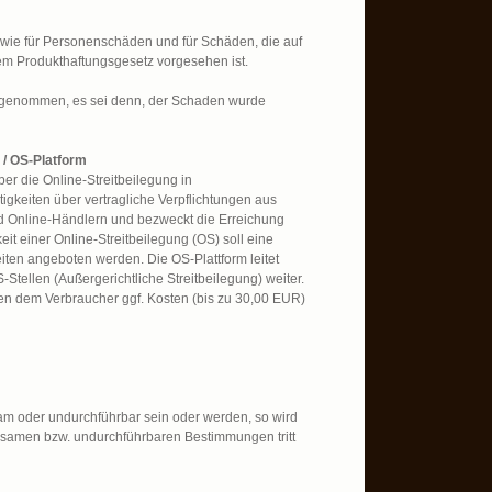
sowie für Personenschäden und für Schäden, die auf
em Produkthaftungsgesetz vorgesehen ist.
sgenommen, es sei denn, der Schaden wurde
 / OS-Platform
er die Online-Streitbeilegung in
tigkeiten über vertragliche Verpflichtungen aus
d Online-Händlern und bezweckt die Erreichung
t einer Online-Streitbeilegung (OS) soll eine
keiten angeboten werden. Die OS-Plattform leitet
ellen (Außergerichtliche Streitbeilegung) weiter.
nnen dem Verbraucher ggf. Kosten (bis zu 30,00 EUR)
am oder undurchführbar sein oder werden, so wird
irksamen bzw. undurchführbaren Bestimmungen tritt