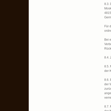
8.3.
Moski
4815
Ger
Für 
ordn
Bei 
Verb
Rück
8.4.
8.5.
der 
8.6.
der 
zurü
ange
verr
8.7.