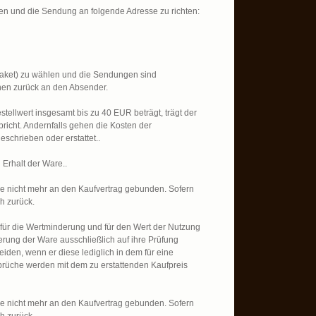
en und die Sendung an folgende Adresse zu richten:
paket) zu wählen und die Sendungen sind
en zurück an den Absender.
ellwert insgesamt bis zu 40 EUR beträgt, trägt der
richt. Andernfalls gehen die Kosten der
chrieben oder erstattet..
Erhalt der Ware..
de nicht mehr an den Kaufvertrag gebunden. Sofern
h zurück.
 für die Wertminderung und für den Wert der Nutzung
erung der Ware ausschließlich auf ihre Prüfung
en, wenn er diese lediglich in dem für eine
rüche werden mit dem zu erstattenden Kaufpreis
de nicht mehr an den Kaufvertrag gebunden. Sofern