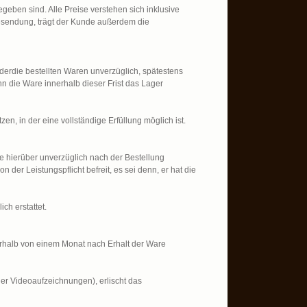
geben sind. Alle Preise verstehen sich inklusive
esendung, trägt der Kunde außerdem die
rderdie bestellten Waren unverzüglich, spätestens
nn die Ware innerhalb dieser Frist das Lager
en, in der eine vollständige Erfüllung möglich ist.
de hierüber unverzüglich nach der Bestellung
n der Leistungspflicht befreit, es sei denn, er hat die
ch erstattet.
erhalb von einem Monat nach Erhalt der Ware
der Videoaufzeichnungen), erlischt das