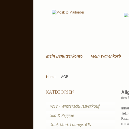
Mein Benutzerkonto
Mein Warenkorb
Home
AGB
kategorien
All
des 
WSV - Winterschlussverkauf
Inha
Tel.:
Ska & Reggae
Fax.:
Soul, Mod, Lounge, 6Ts
e-ma