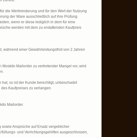
h zurück.
 für die Wertminderung und für den Wert der Nutzung
erung der Ware ausschließlich auf ihre Prüfung
en, wenn er diese lediglich in dem für eine
rüche werden mit dem zu erstattenden Kaufpreis
d, während einer Gewährleistungsfrist von 2 Jahren
n Moskito Mailorder zu vertretender Mangel vor, wird
en.
n hat, so ist der Kunde berechtigt, unbeschadet
 des Kaufpreises zu verlangen.
ito Mailorder.
 sowie Ansprüche auf Ersatz vergeblicher
füllungs- und Verrichtungsgehilfen ausgeschlossen,