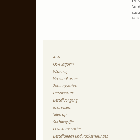
14. 
Auf 
ausg
weit
AGB
OS-Platform
Widerruf
Versandkosten
Zahlungsarten
Datenschutz
Bestellvorgang
Impressum
Sitemap
Suchbegriffe
Erweiterte Suche
Bestellungen und Rücksendungen