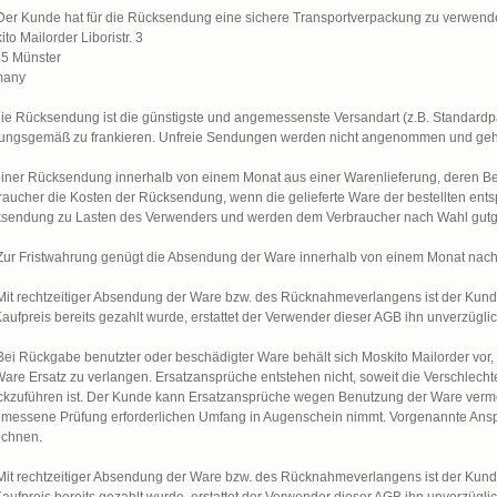
 Der Kunde hat für die Rücksendung eine sichere Transportverpackung zu verwend
to Mailorder Liboristr. 3
5 Münster
many
die Rücksendung ist die günstigste und angemessenste Versandart (z.B. Standard
ungsgemäß zu frankieren. Unfreie Sendungen werden nicht angenommen und geh
einer Rücksendung innerhalb von einem Monat aus einer Warenlieferung, deren Best
raucher die Kosten der Rücksendung, wenn die gelieferte Ware der bestellten entsp
sendung zu Lasten des Verwenders und werden dem Verbraucher nach Wahl gutges
 Zur Fristwahrung genügt die Absendung der Ware innerhalb von einem Monat nach 
 Mit rechtzeitiger Absendung der Ware bzw. des Rücknahmeverlangens ist der Kun
Kaufpreis bereits gezahlt wurde, erstattet der Verwender dieser AGB ihn unverzüglic
 Bei Rückgabe benutzter oder beschädigter Ware behält sich Moskito Mailorder vor,
Ware Ersatz zu verlangen. Ersatzansprüche entstehen nicht, soweit die Verschlecht
ckzuführen ist. Der Kunde kann Ersatzansprüche wegen Benutzung der Ware vermeid
messene Prüfung erforderlichen Umfang in Augenschein nimmt. Vorgenannte Ansp
echnen.
 Mit rechtzeitiger Absendung der Ware bzw. des Rücknahmeverlangens ist der Kun