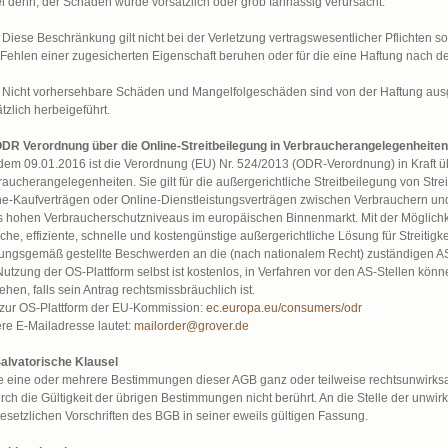
ei denn, der Schaden wurde vorsätzlich oder grob fahrlässig verursacht.
. Diese Beschränkung gilt nicht bei der Verletzung vertragswesentlicher Pflichten 
Fehlen einer zugesicherten Eigenschaft beruhen oder für die eine Haftung nach d
. Nicht vorhersehbare Schäden und Mangelfolgeschäden sind von der Haftung au
tzlich herbeigeführt.
ODR Verordnung über die Online-Streitbeilegung in Verbraucherangelegenheiten
 dem 09.01.2016 ist die Verordnung (EU) Nr. 524/2013 (ODR-Verordnung) in Kraft üb
aucherangelegenheiten. Sie gilt für die außergerichtliche Streitbeilegung von Strei
ne-Kaufverträgen oder Online-Dienstleistungsverträgen zwischen Verbrauchern un
s hohen Verbraucherschutzniveaus im europäischen Binnenmarkt. Mit der Möglichkei
che, effiziente, schnelle und kostengünstige außergerichtliche Lösung für Streitig
ungsgemäß gestellte Beschwerden an die (nach nationalem Recht) zuständigen AS-St
Nutzung der OS-Plattform selbst ist kostenlos, in Verfahren vor den AS-Stellen kö
ehen, falls sein Antrag rechtsmissbräuchlich ist.
 zur OS-Plattform der EU-Kommission:
ec.europa.eu/consumers/odr
re E-Mailadresse lautet:
mailorder@grover.de
Salvatorische Klausel
te eine oder mehrere Bestimmungen dieser AGB ganz oder teilweise rechtsunwirks
rch die Gültigkeit der übrigen Bestimmungen nicht berührt. An die Stelle der unw
gesetzlichen Vorschriften des BGB in seiner eweils gültigen Fassung.