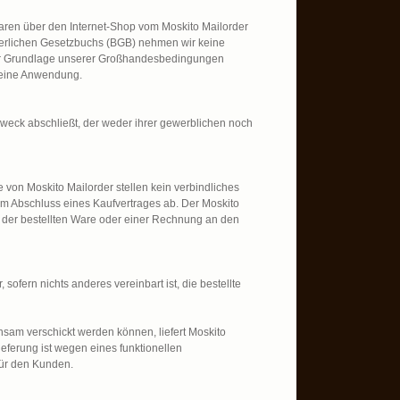
aren über den Internet-Shop vom Moskito Mailorder
rgerlichen Gesetzbuchs (BGB) nehmen wir keine
der Grundlage unserer Großhandesbedingungen
keine Anwendung.
Zweck abschließt, der weder ihrer gewerblichen noch
 von Moskito Mailorder stellen kein verbindliches
um Abschluss eines Kaufvertrages ab. Der Moskito
 der bestellten Ware oder einer Rechnung an den
ofern nichts anderes vereinbart ist, die bestellte
insam verschickt werden können, liefert Moskito
ieferung ist wegen eines funktionellen
für den Kunden.