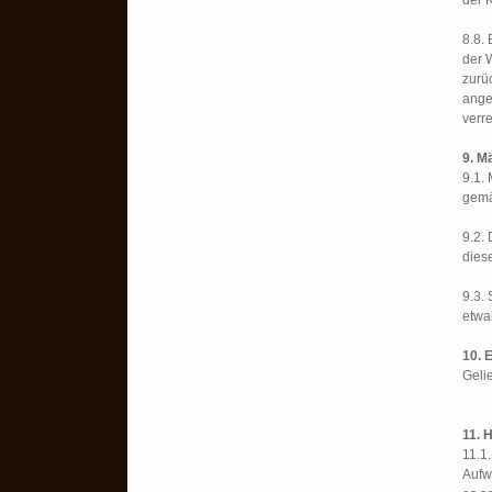
der 
8.8.
der 
zurü
ange
verr
9. M
9.1.
gemä
9.2.
dies
9.3.
etwa
10. 
Geli
11. 
11.1
Aufw