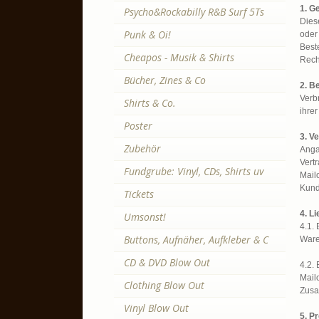
1. G
Psycho&Rockabilly R&B Surf 5Ts
Dies
Punk & Oi!
oder
Best
Cheapos - Musik & Shirts
Rech
Bücher, Zines & Co
2. B
Verb
Shirts & Co.
ihre
Poster
3. V
Zubehör
Anga
Vert
Fundgrube: Vinyl, CDs, Shirts uv
Mail
Kund
Tickets
4. L
Umsonst!
4.1.
Buttons, Aufnäher, Aufkleber & C
Ware
CD & DVD Blow Out
4.2. 
Mail
Clothing Blow Out
Zusa
Vinyl Blow Out
5. P