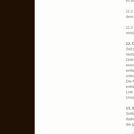
es s
11.2
dem 
11.3
vorsä
12. 
Seit
Verbr
Onli
eine
einfa
ordn
Die 
entst
Link
Unse
13. 
Soll
dadu
die 