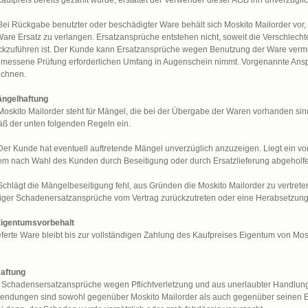
Kaufpreis bereits gezahlt wurde, erstattet der Verwender dieser AGB ihn unverzüglic
 Bei Rückgabe benutzter oder beschädigter Ware behält sich Moskito Mailorder vor,
Ware Ersatz zu verlangen. Ersatzansprüche entstehen nicht, soweit die Verschlecht
ckzuführen ist. Der Kunde kann Ersatzansprüche wegen Benutzung der Ware vermeid
messene Prüfung erforderlichen Umfang in Augenschein nimmt. Vorgenannte Ansp
echnen.
ängelhaftung
 Moskito Mailorder steht für Mängel, die bei der Übergabe der Waren vorhanden sin
ß der unten folgenden Regeln ein.
 Der Kunde hat eventuell auftretende Mängel unverzüglich anzuzeigen. Liegt ein vo
em nach Wahl des Kunden durch Beseitigung oder durch Ersatzlieferung abgeholf
 Schlägt die Mängelbeseitigung fehl, aus Gründen die Moskito Mailorder zu vertrete
iger Schadenersatzansprüche vom Vertrag zurückzutreten oder eine Herabsetzung
Eigentumsvorbehalt
eferte Ware bleibt bis zur vollständigen Zahlung des Kaufpreises Eigentum von Mosk
Haftung
. Schadensersatzansprüche wegen Pflichtverletzung und aus unerlaubter Handlung
endungen sind sowohl gegenüber Moskito Mailorder als auch gegenüber seinen Er