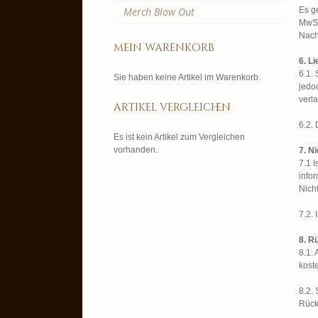
Merch Blow Out
Es g
MwSt
Nach
mein warenkorb
6. Li
6.1.
Sie haben keine Artikel im Warenkorb.
jedo
verl
artikel vergleichen
6.2. 
Es ist kein Artikel zum Vergleichen
vorhanden.
7. N
7.1 
infor
Nicht
7.2. 
8. R
8.1.
kost
8.2.
Rück