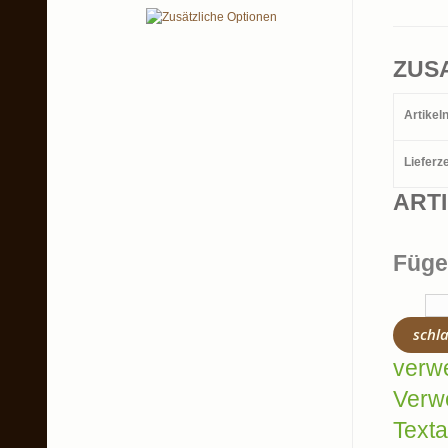
ZUS
Artike
Lieferze
ART
Füge
schl
verw
Verw
Texta