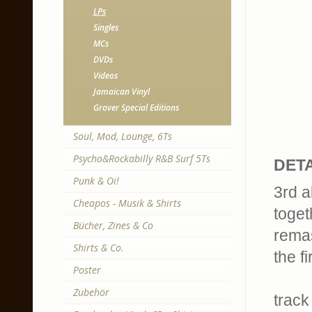
LPs
Singles
MCs
DVDs
Videos
Jamaican Vinyl
Grover Special Editions
Soul, Mod, Lounge, 6Ts
Psycho&Rockabilly R&B Surf 5Ts
DETA
Punk & Oi!
3rd 
Cheapos - Musik & Shirts
toget
Bücher, Zines & Co
remas
Shirts & Co.
the fi
Poster
Zubehör
track 