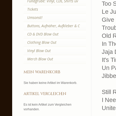
Fundgrube: Vinyl, CDs, Shirts uv
Too S
Tickets
Le J
Umsonst!
Give
Buttons, Aufnäher, Aufkleber & C
Troub
CD & DVD Blow Out
Old 
Clothing Blow Out
In T
Vinyl Blow Out
Jaja
Merch Blow Out
It's 
Un P
mein warenkorb
Jibbe
Sie haben keine Artikel im Warenkorb.
Still
artikel vergleichen
I Nee
Es ist kein Artikel zum Vergleichen
Unit
vorhanden.