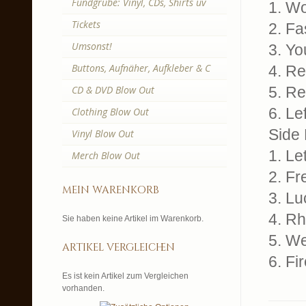
Fundgrube: Vinyl, CDs, Shirts uv
1. Wo
Tickets
2. Fa
Umsonst!
3. Yo
Buttons, Aufnäher, Aufkleber & C
4. Re
CD & DVD Blow Out
5. Re
6. Le
Clothing Blow Out
Side
Vinyl Blow Out
1. Le
Merch Blow Out
2. Fr
mein warenkorb
3. Lu
4. Rh
Sie haben keine Artikel im Warenkorb.
5. We
artikel vergleichen
6. Fir
Es ist kein Artikel zum Vergleichen
vorhanden.