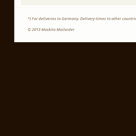
*) For deliveries to Germany. Delivery times to other countr
© 2013 Moskito Mailorder