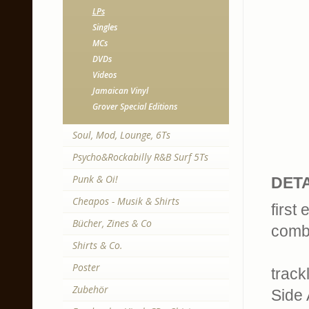
LPs
Singles
MCs
DVDs
Videos
Jamaican Vinyl
Grover Special Editions
Soul, Mod, Lounge, 6Ts
Psycho&Rockabilly R&B Surf 5Ts
Punk & Oi!
DETA
Cheapos - Musik & Shirts
first
Bücher, Zines & Co
combo
Shirts & Co.
Poster
trackl
Zubehör
Side 