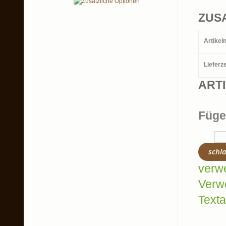
ZUS
Artike
Lieferze
ART
Füge
schl
verw
Verw
Texta