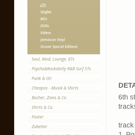
LPs
Singles
MCs
DVDs
Videos
Jamaican Vinyl
Grover Special Editions
Soul, Mod, Lounge, 6Ts
Psycho&Rockabilly R&B Surf 5Ts
Punk & Oi!
DETA
Cheapos - Musik & Shirts
6th s
Bücher, Zines & Co
track
Shirts & Co.
Poster
track 
Zubehör
1. P