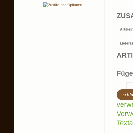
ZUS
Artike
Lieferze
ART
Füge
schl
verw
Verw
Texta