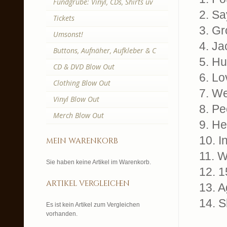
Fundgrube: Vinyl, CDs, Shirts uv
2. Sa
Tickets
3. G
Umsonst!
4. Ja
Buttons, Aufnäher, Aufkleber & C
5. Hu
CD & DVD Blow Out
6. Lo
Clothing Blow Out
7. We
Vinyl Blow Out
8. Pe
Merch Blow Out
9. H
10. I
mein warenkorb
11. 
Sie haben keine Artikel im Warenkorb.
12. 1
artikel vergleichen
13. 
14. 
Es ist kein Artikel zum Vergleichen
vorhanden.