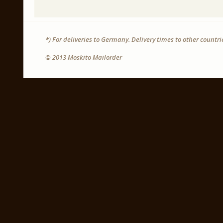
*) For deliveries to Germany. Delivery times to other countr
© 2013 Moskito Mailorder