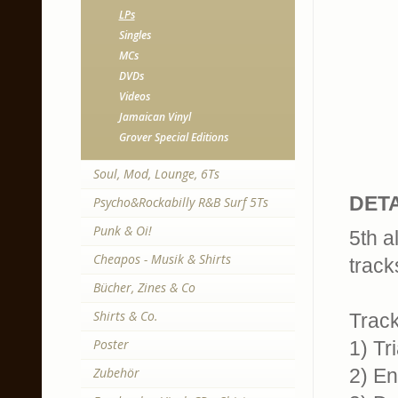
LPs
Singles
MCs
DVDs
Videos
Jamaican Vinyl
Grover Special Editions
Soul, Mod, Lounge, 6Ts
DETA
Psycho&Rockabilly R&B Surf 5Ts
Punk & Oi!
5th a
Cheapos - Musik & Shirts
track
Bücher, Zines & Co
Shirts & Co.
Trackl
Poster
1) Tr
Zubehör
2) E