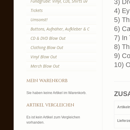
3) Dr
Fundgrube: Vinyl, CDs, Shirts uv
4) E
Tickets
5) T
Umsonst!
6) C
Buttons, Aufnäher, Aufkleber & C
7) In
CD & DVD Blow Out
8) Th
Clothing Blow Out
9) Co
Vinyl Blow Out
10) O
Merch Blow Out
mein warenkorb
ZUS
Sie haben keine Artikel im Warenkorb.
artikel vergleichen
Artike
Es ist kein Artikel zum Vergleichen
Lieferze
vorhanden.