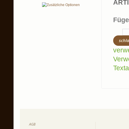
ART
Füge
schl
verw
Verw
Texta
AGB