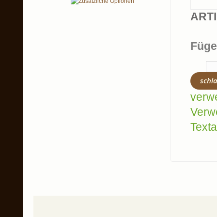
ART
Füge
schl
verw
Verw
Texta