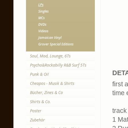
LPs
Singles
MCs
DVDs
Videos
Jamaican Vinyl
Grover Special Editions
Soul, Mod, Lounge, 6Ts
Psycho&Rockabilly R&B Surf 5Ts
DETA
Punk & Oi!
first
Cheapos - Musik & Shirts
time 
Bücher, Zines & Co
Shirts & Co.
track 
Poster
1 Ma
Zubehör