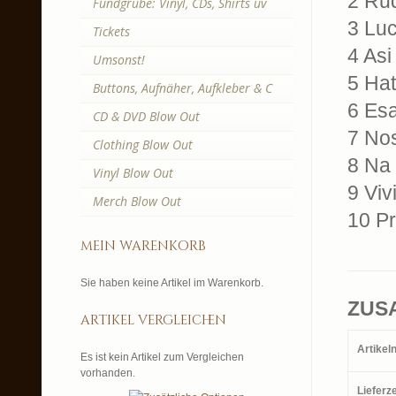
2 Ru
Fundgrube: Vinyl, CDs, Shirts uv
3 Lu
Tickets
4 Asi
Umsonst!
5 Hat
Buttons, Aufnäher, Aufkleber & C
6 Esa
CD & DVD Blow Out
7 No
Clothing Blow Out
8 Na
Vinyl Blow Out
9 Viv
Merch Blow Out
10 P
mein warenkorb
Sie haben keine Artikel im Warenkorb.
ZUS
artikel vergleichen
Artike
Es ist kein Artikel zum Vergleichen
vorhanden.
Lieferze