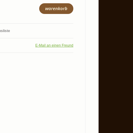
warenkorb
hsliste
E-Mail an einen Freund