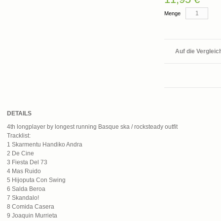
Menge
Auf die Vergleic
DETAILS
4th longplayer by longest running Basque ska / rocksteady outfit
Tracklist:
1 Skarmentu Handiko Andra
2 De Cine
3 Fiesta Del 73
4 Mas Ruido
5 Hijoputa Con Swing
6 Salda Beroa
7 Skandalo!
8 Comida Casera
9 Joaquin Murrieta