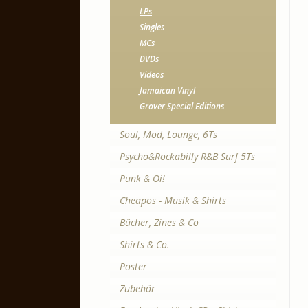
LPs
Singles
MCs
DVDs
Videos
Jamaican Vinyl
Grover Special Editions
Soul, Mod, Lounge, 6Ts
Psycho&Rockabilly R&B Surf 5Ts
Punk & Oi!
Cheapos - Musik & Shirts
Bücher, Zines & Co
Shirts & Co.
Poster
Zubehör