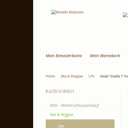
Mein Benutzerkonto
Mein Warenkorb
Home
Ska & Reggae
LPs
Akatz 'Vuelta Y V
kategorien
WSV - Winterschlussverkauf
Ska & Reggae
CDs