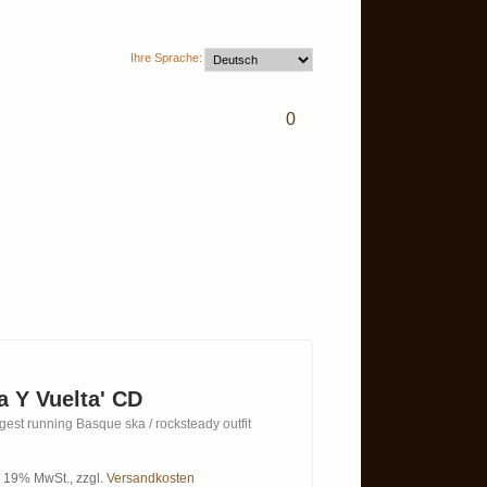
Ihre Sprache:
0
a Y Vuelta' CD
gest running Basque ska / rocksteady outfit
l. 19% MwSt.
,
zzgl.
Versandkosten