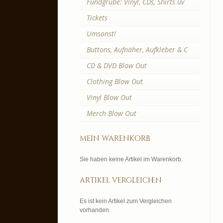
Fundgrube: Vinyl, CDs, Shirts uv
Tickets
Umsonst!
Buttons, Aufnäher, Aufkleber & C
CD & DVD Blow Out
Clothing Blow Out
Vinyl Blow Out
Merch Blow Out
mein warenkorb
Sie haben keine Artikel im Warenkorb.
artikel vergleichen
Es ist kein Artikel zum Vergleichen
vorhanden.