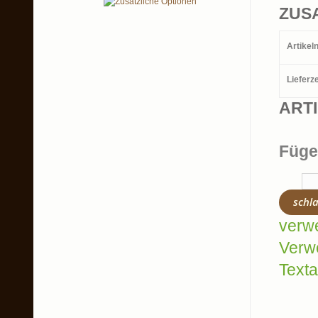
ZUS
Artike
Lieferze
ART
Füge
schl
verw
Verw
Texta