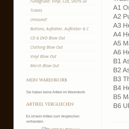
Fundgrube: Vinyl, CDs, Shirts uv
A1 O
Tickets
A2 P
Umsonst!
A3 He
Buttons, Aufnäher, Aufkleber & C
A4 H
CD & DVD Blow Out
A5 M
Clothing Blow Out
A6 H
Vinyl Blow Out
B1 A
Merch Blow Out
B2 As
B3 T
mein warenkorb
B4 He
Sie haben keine Artikel im Warenkorb.
B5 M
artikel vergleichen
B6 U
Es ist kein Artikel zum Vergleichen
vorhanden.