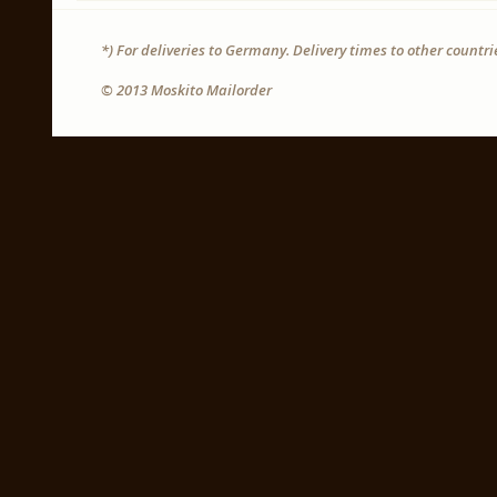
*) For deliveries to Germany. Delivery times to other countr
© 2013 Moskito Mailorder