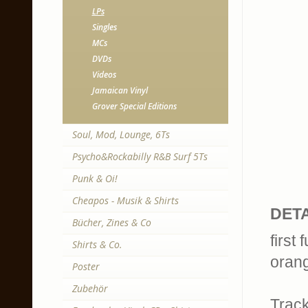
LPs
Singles
MCs
DVDs
Videos
Jamaican Vinyl
Grover Special Editions
Soul, Mod, Lounge, 6Ts
Psycho&Rockabilly R&B Surf 5Ts
Punk & Oi!
Cheapos - Musik & Shirts
DETA
Bücher, Zines & Co
first
Shirts & Co.
orang
Poster
Zubehör
Trackl