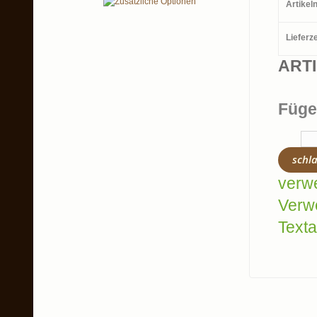
Artike
Lieferze
ART
Füge
schl
verw
Verw
Texta