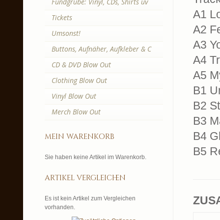
Fundgrube: Vinyl, CDs, Shirts uv
A1 Lo
Tickets
A2 Fe
Umsonst!
A3 Y
Buttons, Aufnäher, Aufkleber & C
A4 T
CD & DVD Blow Out
A5 My
Clothing Blow Out
B1 U
Vinyl Blow Out
B2 S
Merch Blow Out
B3 M
B4 Gh
mein warenkorb
B5 Re
Sie haben keine Artikel im Warenkorb.
artikel vergleichen
ZUS
Es ist kein Artikel zum Vergleichen
vorhanden.