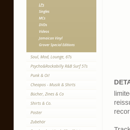
LPs
Singles
MCs
DVDs
Videos
Jamaican Vinyl
Grover Special Editions
Soul, Mod, Lounge, 6Ts
Psycho&Rockabilly R&B Surf 5Ts
Punk & Oi!
DETA
Cheapos - Musik & Shirts
limit
Bücher, Zines & Co
reiss
Shirts & Co.
recor
Poster
Zubehör
Trackl