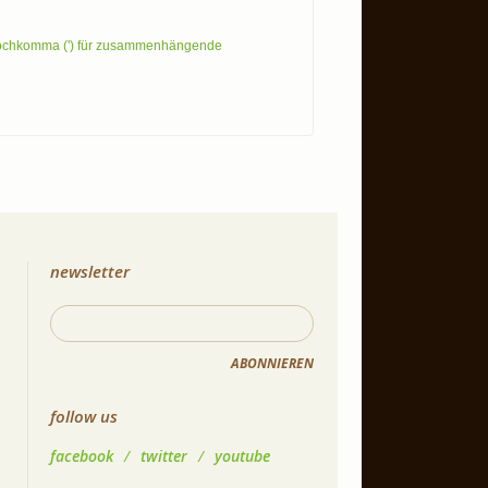
Hochkomma (') für zusammenhängende
newsletter
ABONNIEREN
follow us
facebook
/
twitter
/
youtube