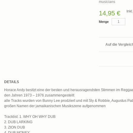
musicians
Ink
14,95 €
Menge
Auf die Vergleic
DETAILS
Horace Andy besitzt eine der besten und herausragendsten Stimmen im Reggae
den Jahren 1973 – 1976 zusammengestellt
alle Tracks wurden von Bunny Lee prodziert und mit Sly & Robbie, Augustus 
großen Namen der jamaikanischen Musikszene aufgenommen
Tracklist: 1. WHY OH WHY DUB
2. DUB LARKING
3. ZION DUB
4. DUB MONEY