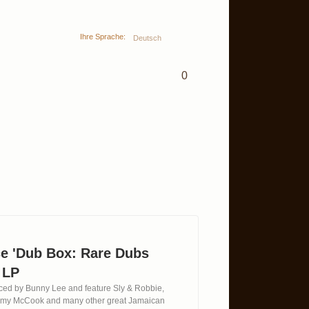
Ihre Sprache:
Deutsch
0
e 'Dub Box: Rare Dubs
 LP
uced by Bunny Lee and feature Sly & Robbie,
mmy McCook and many other great Jamaican