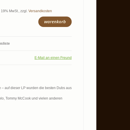
l. 19% MwSt.
,
zzgl.
Versandkosten
warenkorb
hsliste
E-Mail an einen Freund
 – auf dieser LP wurden die besten Dubs aus
Pablo, Tommy McCook und vielen anderen