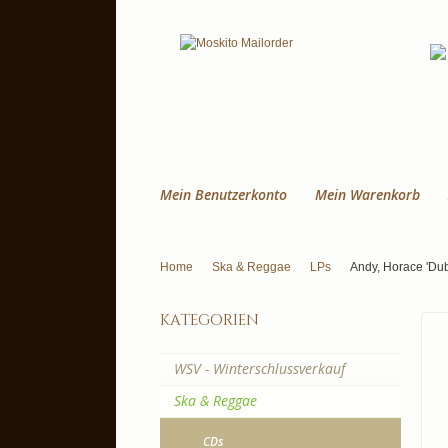
Mein Benutzerkonto
Mein Warenkorb
Home
Ska & Reggae
LPs
Andy, Horace 'Du
kategorien
WSV - Winterschlussverkauf
Ska & Reggae
CDs