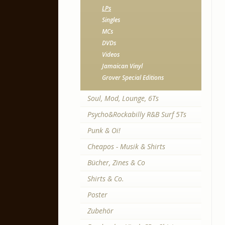
LPs
Singles
MCs
DVDs
Videos
Jamaican Vinyl
Grover Special Editions
Soul, Mod, Lounge, 6Ts
Psycho&Rockabilly R&B Surf 5Ts
Punk & Oi!
Cheapos - Musik & Shirts
Bücher, Zines & Co
Shirts & Co.
Poster
Zubehör