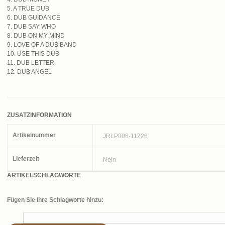
5. A TRUE DUB
6. DUB GUIDANCE
7. DUB SAY WHO
8. DUB ON MY MIND
9. LOVE OF A DUB BAND
10. USE THIS DUB
11. DUB LETTER
12. DUB ANGEL
ZUSATZINFORMATION
Artikelnummer
JRLP006-11226
Lieferzeit
Nein
ARTIKELSCHLAGWORTE
Fügen Sie Ihre Schlagworte hinzu: