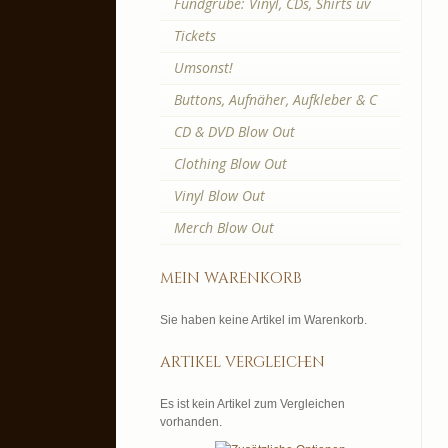
Fundgrube: Vinyl, CDs, Shirts uv
Tickets
Umsonst!
Buttons, Aufnäher, Aufkleber & C
CD & DVD Blow Out
Clothing Blow Out
Vinyl Blow Out
Merch Blow Out
mein warenkorb
Sie haben keine Artikel im Warenkorb.
artikel vergleichen
Es ist kein Artikel zum Vergleichen
vorhanden.