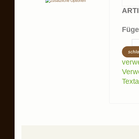
ART
Füge
schl
verw
Verw
Texta