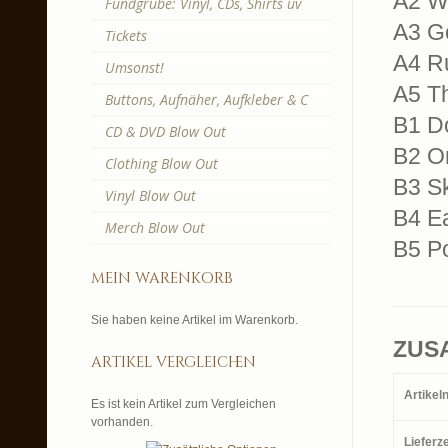
A2 W
Fundgrube: Vinyl, CDs, Shirts uv
A3 Go
Tickets
A4 R
Umsonst!
A5 Th
Buttons, Aufnäher, Aufkleber & C
B1 D
CD & DVD Blow Out
B2 O
Clothing Blow Out
B3 Sk
Vinyl Blow Out
B4 Ea
Merch Blow Out
B5 P
mein warenkorb
Sie haben keine Artikel im Warenkorb.
ZUS
artikel vergleichen
Artike
Es ist kein Artikel zum Vergleichen
vorhanden.
Lieferze