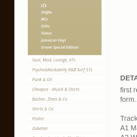
LPs
Singles
MCs
DVDs
Videos
Jamaican Vinyl
Grover Special Editions
Soul, Mod, Lounge, 6Ts
Psycho&Rockabilly R&B Surf 5Ts
DETA
Punk & Oi!
first
Cheapos - Musik & Shirts
form..
Bücher, Zines & Co
Shirts & Co.
Trackl
Poster
A1 Ma
Zubehör