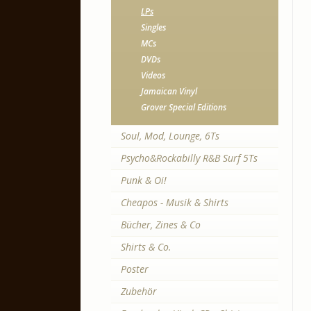
LPs
Singles
MCs
DVDs
Videos
Jamaican Vinyl
Grover Special Editions
Soul, Mod, Lounge, 6Ts
Psycho&Rockabilly R&B Surf 5Ts
Punk & Oi!
Cheapos - Musik & Shirts
Bücher, Zines & Co
Shirts & Co.
Poster
Zubehör