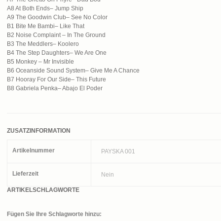
A8 At Both Ends– Jump Ship
A9 The Goodwin Club– See No Color
B1 Bite Me Bambi– Like That
B2 Noise Complaint – In The Ground
B3 The Meddlers– Koolero
B4 The Step Daughters– We Are One
B5 Monkey – Mr Invisible
B6 Oceanside Sound System– Give Me A Chance
B7 Hooray For Our Side– This Future
B8 Gabriela Penka– Abajo El Poder
ZUSATZINFORMATION
Artikelnummer
PAYSKA 001
Lieferzeit
Nein
ARTIKELSCHLAGWORTE
Fügen Sie Ihre Schlagworte hinzu: