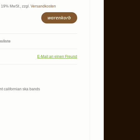
l. 19% MwSt.
,
zzgl.
Versandkosten
warenkorb
hsliste
E-Mail an einen Freund
ent californian ska bands