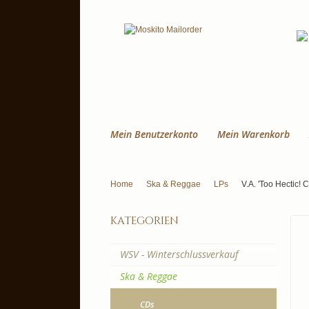
Mein Benutzerkonto
Mein Warenkorb
Home
Ska & Reggae
LPs
V.A. 'Too Hectic! 
kategorien
WSV - Winterschlussverkauf
Ska & Reggae
CDs