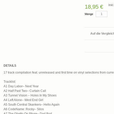
Ink
18,95 €
Menge
Auf die Vergleic
DETAILS
17 track compilation feat. unreleased and first time on vinyl selections from curr
Tracklist:
A1 Day Labor– Next Year
A2 Half Past Two– Curtain Call
A3 Tunnel Vision – Holes In My Shoes
A4 Left Alone– West End Girl
A5 South Central Skankers– Hello Again
A6 CodeName: Rocky– Silos
A7 The Ghetto On Phyre– Dad Bod