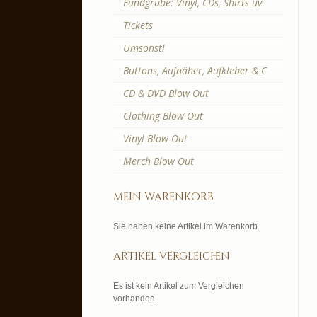
Fundgrube: Vinyl, CDs, Shirts uv
Tickets
Umsonst!
Buttons, Aufnäher, Aufkleber & C
CD & DVD Blow Out
Clothing Blow Out
Vinyl Blow Out
Merch Blow Out
mein warenkorb
Sie haben keine Artikel im Warenkorb.
artikel vergleichen
Es ist kein Artikel zum Vergleichen
vorhanden.