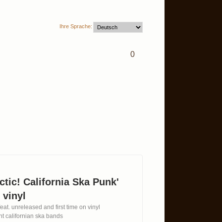
Ihre Sprache:
0
ctic! California Ska Punk'
 vinyl
eat. unreleased and first time on vinyl
nt californian ska bands