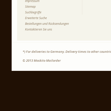
Impressum
Sitemap
Suchbegriffe
Erweiterte Suche
Bestellungen und Rücksendungen
Kontaktieren Sie uns
*) For deliveries to Germany. Delivery times to other countr
© 2013 Moskito Mailorder