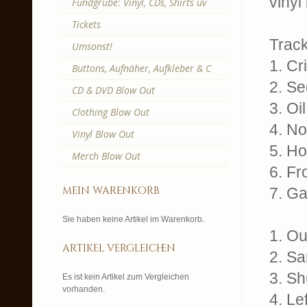
vinyl
Fundgrube: Vinyl, CDs, Shirts uv
Tickets
Trackl
Umsonst!
1. Cr
Buttons, Aufnäher, Aufkleber & C
2. Se
CD & DVD Blow Out
3. Oi
Clothing Blow Out
4. No
Vinyl Blow Out
5. Ho
Merch Blow Out
6. F
mein warenkorb
7. Ga
Sie haben keine Artikel im Warenkorb.
1. Ou
artikel vergleichen
2. Sa
3. S
Es ist kein Artikel zum Vergleichen
vorhanden.
4. Le