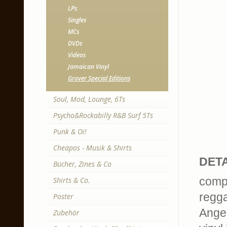
LPs
Singles
MCs
DVDs
Videos
Jamaican Vinyl
Grover Special Editions
Soul, Mod, Lounge, 6Ts
Psycho&Rockabilly R&B Surf 5Ts
Punk & Oi!
Cheapos - Musik & Shirts
DETA
Bücher, Zines & Co
compi
Shirts & Co.
regga
Poster
Angel
Zubehör