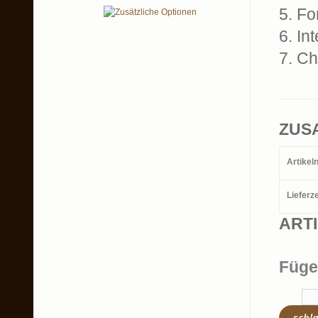
5. Fo
6. In
7. C
ZUS
Artike
Lieferze
ART
Füge
schl