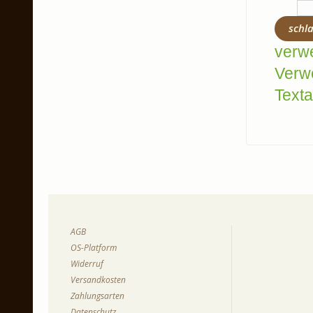
schl
verw
Verw
Texta
AGB
OS-Platform
Widerruf
Versandkosten
Zahlungsarten
Datenschutz