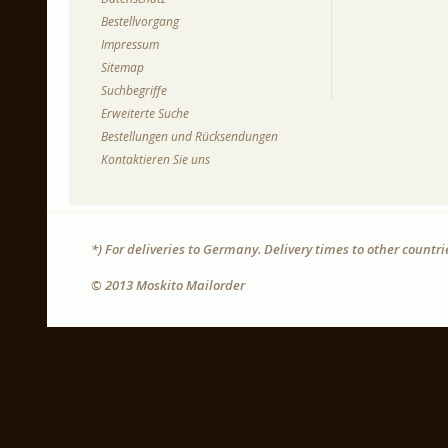
Bestellvorgang
Impressum
Sitemap
Suchbegriffe
Erweiterte Suche
Bestellungen und Rücksendungen
Kontaktieren Sie uns
*) For deliveries to Germany. Delivery times to other countr
© 2013 Moskito Mailorder