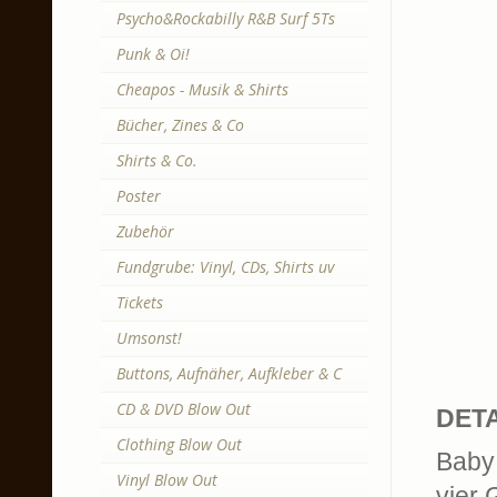
Psycho&Rockabilly R&B Surf 5Ts
Punk & Oi!
Cheapos - Musik & Shirts
Bücher, Zines & Co
Shirts & Co.
Poster
Zubehör
Fundgrube: Vinyl, CDs, Shirts uv
Tickets
Umsonst!
Buttons, Aufnäher, Aufkleber & C
CD & DVD Blow Out
DETA
Clothing Blow Out
Baby 
Vinyl Blow Out
vier 