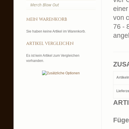
Merch Blow Out
einer
von c
mein warenkorb
76 - 
Sie haben keine Artikel im Warenkorb.
ange
artikel vergleichen
Es ist kein Artikel zum Vergleichen
vorhanden.
ZUS
Artike
Lieferze
ART
Füge