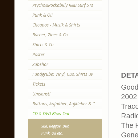
Psycho&Rockabilly R&B Surf 5Ts
Punk & Oi!
Cheapos - Musik & Shirts
Bücher, Zines & Co
Shirts & Co.
Poster
Zubehör
Fundgrube: Vinyl, CDs, Shirts uv
DETA
Tickets
Good 
Umsonst!
2002
Buttons, Aufnäher, Aufkleber & C
Tracc
CD & DVD Blow Out
Radi
The H
Ska, Reggae, Dub
Punk, Oi! etc.
Genet