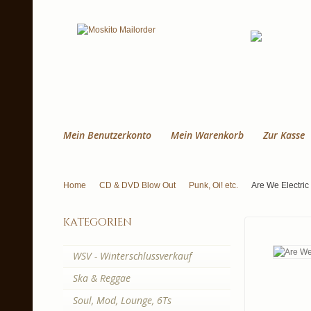
Mein Benutzerkonto
Mein Warenkorb
Zur Kasse
Home
CD & DVD Blow Out
Punk, Oi! etc.
Are We Electric
kategorien
WSV - Winterschlussverkauf
Ska & Reggae
Soul, Mod, Lounge, 6Ts