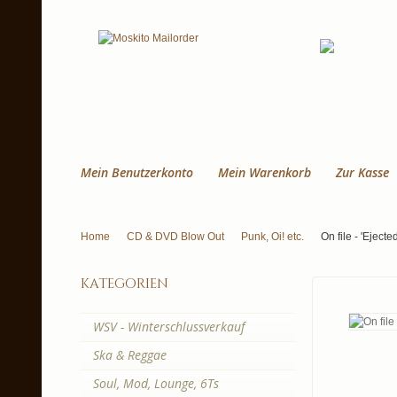
Mein Benutzerkonto
Mein Warenkorb
Zur Kasse
Home
CD & DVD Blow Out
Punk, Oi! etc.
On file - 'Ejec
kategorien
WSV - Winterschlussverkauf
Ska & Reggae
Soul, Mod, Lounge, 6Ts