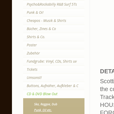
Psycho&Rockabilly R&B Surf 5Ts
Punk & Oi!
Cheapos - Musik & Shirts
Bücher, Zines & Co
Shirts & Co.
Poster
Zubehör
Fundgrube: Vinyl, CDs, Shirts uv
Tickets
DETA
Umsonst!
Scott
Buttons, Aufnäher, Aufkleber & C
the c
CD & DVD Blow Out
Track
HOUS
Ska, Reggae, Dub
Punk, Oi! etc.
FORC