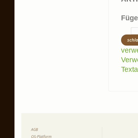
Füge
schl
verw
Verw
Texta
AGB
OS-Platform