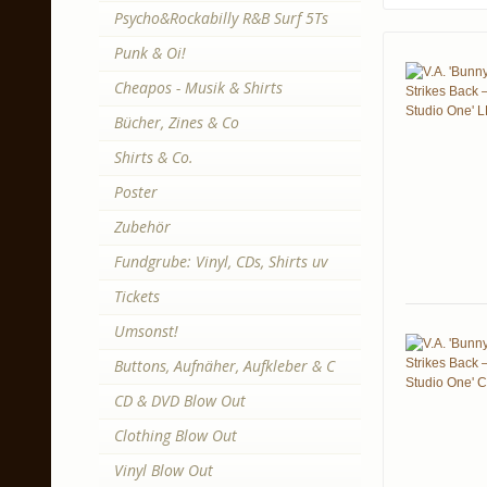
Psycho&Rockabilly R&B Surf 5Ts
Punk & Oi!
Cheapos - Musik & Shirts
Bücher, Zines & Co
Shirts & Co.
Poster
Zubehör
Fundgrube: Vinyl, CDs, Shirts uv
Tickets
Umsonst!
Buttons, Aufnäher, Aufkleber & C
CD & DVD Blow Out
Clothing Blow Out
Vinyl Blow Out