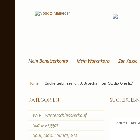
Mein Benutzerkonto
Mein Warenkorb
Zur Kasse
Home
Suchergebnisse für: 'A Scorcha From Studio One lp/'
kategorien
suchergebni
WSV - Winterschlussverkauf
Artikel 1 bis
Ska & Reggae
Soul, Mod, Lounge, 6Ts