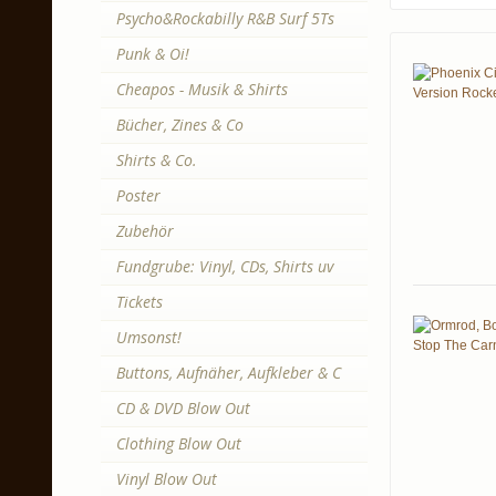
Psycho&Rockabilly R&B Surf 5Ts
Punk & Oi!
Cheapos - Musik & Shirts
Bücher, Zines & Co
Shirts & Co.
Poster
Zubehör
Fundgrube: Vinyl, CDs, Shirts uv
Tickets
Umsonst!
Buttons, Aufnäher, Aufkleber & C
CD & DVD Blow Out
Clothing Blow Out
Vinyl Blow Out