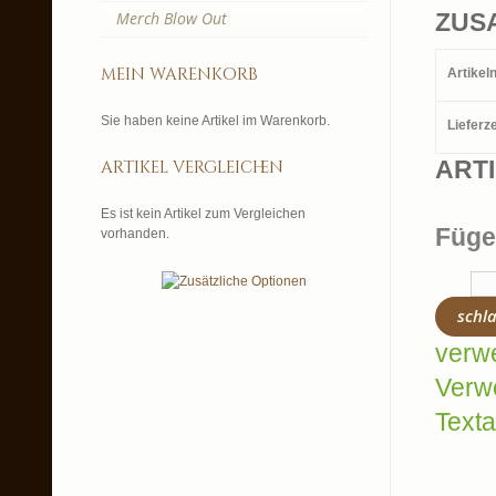
Merch Blow Out
ZUS
mein warenkorb
Artike
Sie haben keine Artikel im Warenkorb.
Lieferze
ART
artikel vergleichen
Es ist kein Artikel zum Vergleichen
Füge
vorhanden.
schl
verw
Verw
Texta