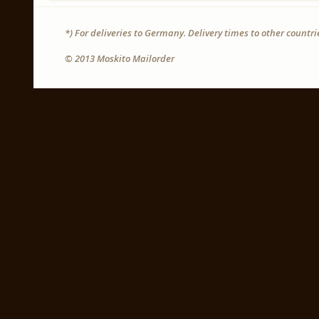
*) For deliveries to Germany. Delivery times to other countr
© 2013 Moskito Mailorder