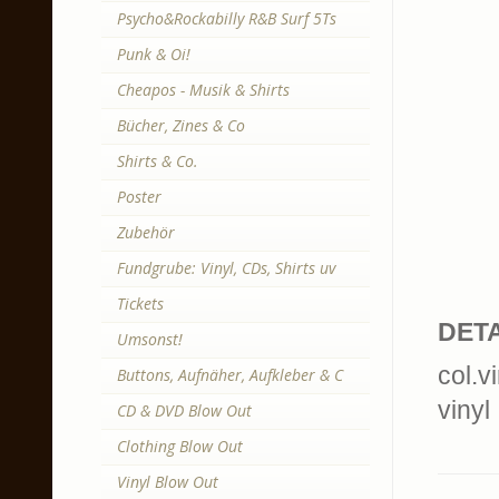
Psycho&Rockabilly R&B Surf 5Ts
Punk & Oi!
Cheapos - Musik & Shirts
Bücher, Zines & Co
Shirts & Co.
Poster
Zubehör
Fundgrube: Vinyl, CDs, Shirts uv
Tickets
DETA
Umsonst!
col.v
Buttons, Aufnäher, Aufkleber & C
vinyl
CD & DVD Blow Out
Clothing Blow Out
Vinyl Blow Out