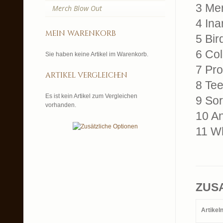
3 Me
Merch Blow Out
4 Ina
mein warenkorb
5 Bir
6 Col
Sie haben keine Artikel im Warenkorb.
7 Pro
artikel vergleichen
8 Te
Es ist kein Artikel zum Vergleichen
9 Sor
vorhanden.
10 A
11 Wh
ZUS
Artike