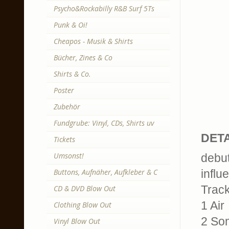
Psycho&Rockabilly R&B Surf 5Ts
Punk & Oi!
Cheapos - Musik & Shirts
Bücher, Zines & Co
Shirts & Co.
Poster
Zubehör
Fundgrube: Vinyl, CDs, Shirts uv
DETA
Tickets
Umsonst!
debut
Buttons, Aufnäher, Aufkleber & C
influ
Trackl
CD & DVD Blow Out
1 Air
Clothing Blow Out
2 So
Vinyl Blow Out