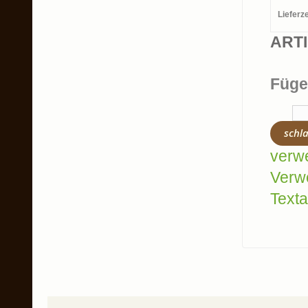
Lieferze
ART
Füge
schl
verw
Verw
Texta