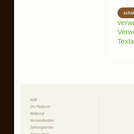
schl
verw
Verw
Texta
AGB
OS-Platform
Widerruf
Versandkosten
Zahlungsarten