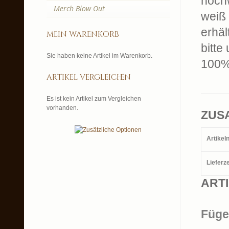
hochw
Merch Blow Out
weiß 
erhält
mein warenkorb
bitte
Sie haben keine Artikel im Warenkorb.
100%
artikel vergleichen
Es ist kein Artikel zum Vergleichen
vorhanden.
ZUS
Artike
Lieferze
ART
Füge