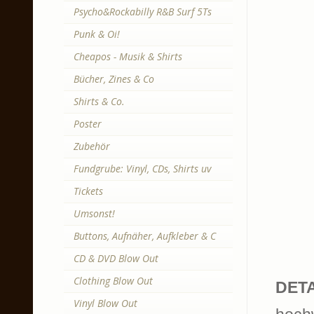
Psycho&Rockabilly R&B Surf 5Ts
Punk & Oi!
Cheapos - Musik & Shirts
Bücher, Zines & Co
Shirts & Co.
Poster
Zubehör
Fundgrube: Vinyl, CDs, Shirts uv
Tickets
Umsonst!
Buttons, Aufnäher, Aufkleber & C
CD & DVD Blow Out
Clothing Blow Out
DETA
Vinyl Blow Out