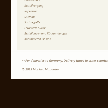
Datenschutz
Bestellvorgang
Impressum
Sitemap
Suchbegriffe
Erweiterte Suche
Bestellungen und Rücksendungen
Kontaktieren Sie uns
*) For deliveries to Germany. Delivery times to other countr
© 2013 Moskito Mailorder