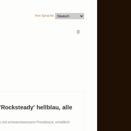
Ihre Sprache:
0
'Rocksteady' hellblau, alle
au mit schwarz/weissem Frontdruck, erhältlich