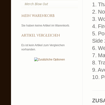
1. Th
Merch Blow Out
2. No
mein warenkorb
3. W
4. Fi
Sie haben keine Artikel im Warenkorb.
5. Po
artikel vergleichen
Side 
Es ist kein Artikel zum Vergleichen
6. W
vorhanden.
7. Ma
8. Tr
9. A
10. 
ZUS