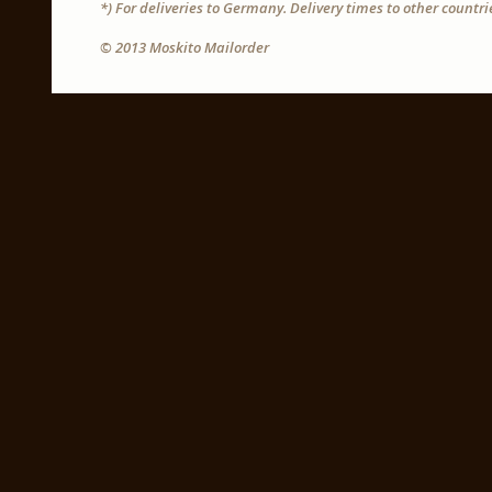
*) For deliveries to Germany. Delivery times to other countr
© 2013 Moskito Mailorder