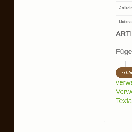
Artike
Lieferze
ART
Füge
schl
verw
Verw
Texta