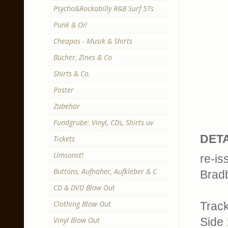
Psycho&Rockabilly R&B Surf 5Ts
Punk & Oi!
Cheapos - Musik & Shirts
Bücher, Zines & Co
Shirts & Co.
Poster
Zubehör
Fundgrube: Vinyl, CDs, Shirts uv
DETA
Tickets
Umsonst!
re-is
Buttons, Aufnäher, Aufkleber & C
Bradb
CD & DVD Blow Out
Clothing Blow Out
Trackl
Vinyl Blow Out
Side 