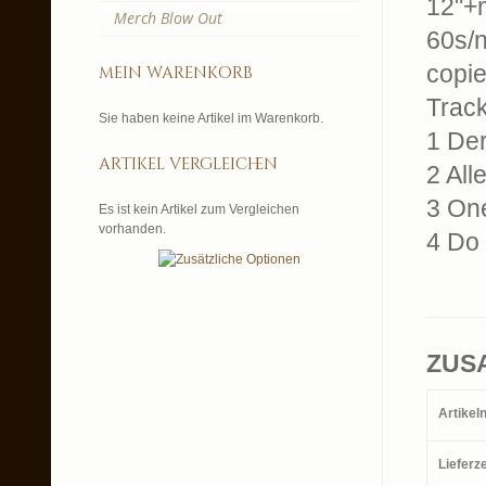
12"+m
Merch Blow Out
60s/n
copie
mein warenkorb
Trackl
Sie haben keine Artikel im Warenkorb.
1 De
artikel vergleichen
2 All
3 On
Es ist kein Artikel zum Vergleichen
vorhanden.
4 Do
ZUS
Artike
Lieferze