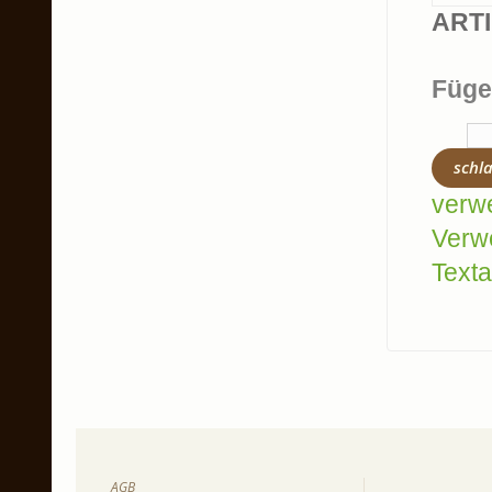
ART
Füge
schl
verw
Verw
Texta
AGB