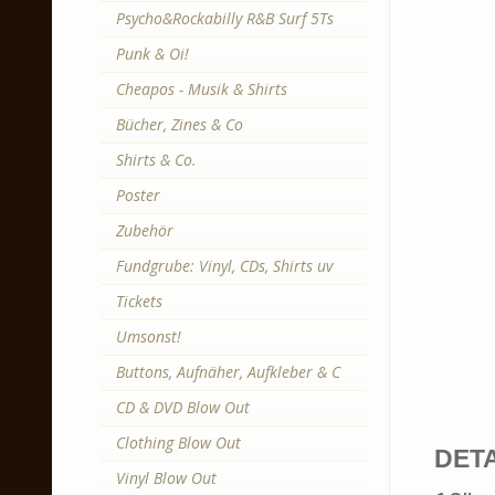
Psycho&Rockabilly R&B Surf 5Ts
Punk & Oi!
Cheapos - Musik & Shirts
Bücher, Zines & Co
Shirts & Co.
Poster
Zubehör
Fundgrube: Vinyl, CDs, Shirts uv
Tickets
Umsonst!
Buttons, Aufnäher, Aufkleber & C
CD & DVD Blow Out
Clothing Blow Out
DETA
Vinyl Blow Out