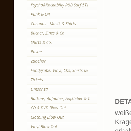
Psycho&Rockabilly R&B Surf 5Ts
Punk & Oi!
Cheapos - Musik & Shirts
Bücher, Zines & Co
Shirts & Co.
Poster
Zubehör
Fundgrube: Vinyl, CDs, Shirts uv
Tickets
Umsonst!
Buttons, Aufnäher, Aufkleber & C
DETA
CD & DVD Blow Out
weiße
Clothing Blow Out
Krag
Vinyl Blow Out