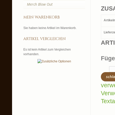
Merch Blow Out
ZUS
mein warenkorb
Artike
Sie haben keine Artikel im Warenkorb.
Lieferze
artikel vergleichen
ART
Es ist kein Artikel zum Vergleichen
vorhanden.
Füge
schl
verw
Verw
Texta