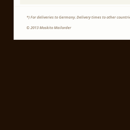
*) For deliveries to Germany. Delivery times to other countr
© 2013 Moskito Mailorder