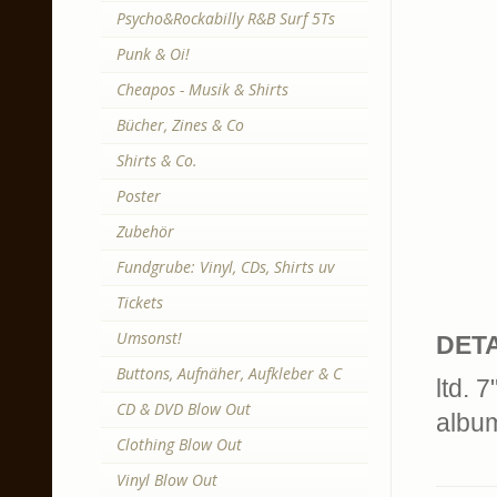
Psycho&Rockabilly R&B Surf 5Ts
Punk & Oi!
Cheapos - Musik & Shirts
Bücher, Zines & Co
Shirts & Co.
Poster
Zubehör
Fundgrube: Vinyl, CDs, Shirts uv
Tickets
Umsonst!
DETA
Buttons, Aufnäher, Aufkleber & C
ltd. 
CD & DVD Blow Out
albu
Clothing Blow Out
Vinyl Blow Out