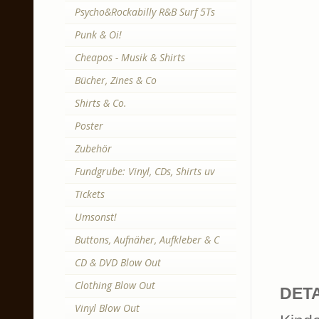
Psycho&Rockabilly R&B Surf 5Ts
Punk & Oi!
Cheapos - Musik & Shirts
Bücher, Zines & Co
Shirts & Co.
Poster
Zubehör
Fundgrube: Vinyl, CDs, Shirts uv
Tickets
Umsonst!
Buttons, Aufnäher, Aufkleber & C
CD & DVD Blow Out
Clothing Blow Out
DETA
Vinyl Blow Out