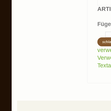
ART
Füge
schl
verw
Verw
Texta