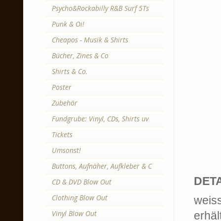
Psycho&Rockabilly R&B Surf 5Ts
Punk & Oi!
Cheapos - Musik & Shirts
Bücher, Zines & Co
Shirts & Co.
Poster
Zubehör
Fundgrube: Vinyl, CDs, Shirts uv
Tickets
Umsonst!
Buttons, Aufnäher, Aufkleber & C
DETA
CD & DVD Blow Out
Clothing Blow Out
weiss
Vinyl Blow Out
erhäl