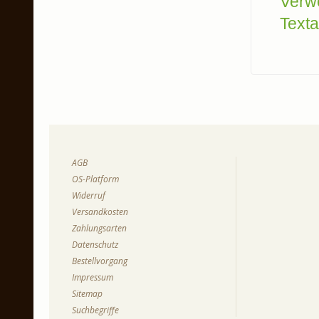
Verw
Texta
AGB
OS-Platform
Widerruf
Versandkosten
Zahlungsarten
Datenschutz
Bestellvorgang
Impressum
Sitemap
Suchbegriffe