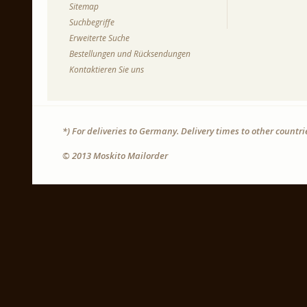
Sitemap
Suchbegriffe
Erweiterte Suche
Bestellungen und Rücksendungen
Kontaktieren Sie uns
*) For deliveries to Germany. Delivery times to other countr
© 2013 Moskito Mailorder