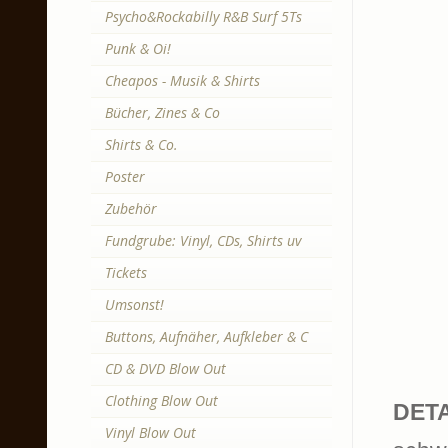
Psycho&Rockabilly R&B Surf 5Ts
Punk & Oi!
Cheapos - Musik & Shirts
Bücher, Zines & Co
Shirts & Co.
Poster
Zubehör
Fundgrube: Vinyl, CDs, Shirts uv
Tickets
Umsonst!
Buttons, Aufnäher, Aufkleber & C
CD & DVD Blow Out
Clothing Blow Out
DETA
Vinyl Blow Out