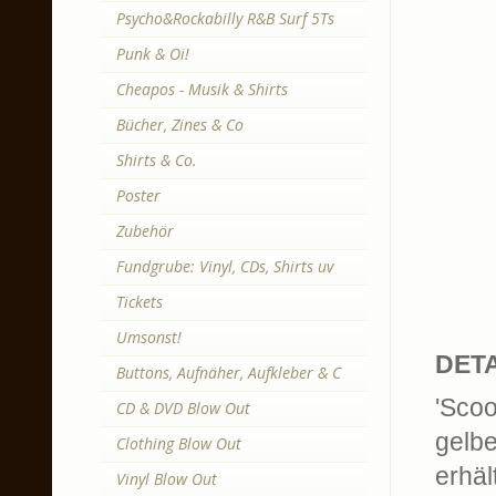
Psycho&Rockabilly R&B Surf 5Ts
Punk & Oi!
Cheapos - Musik & Shirts
Bücher, Zines & Co
Shirts & Co.
Poster
Zubehör
Fundgrube: Vinyl, CDs, Shirts uv
Tickets
Umsonst!
DETA
Buttons, Aufnäher, Aufkleber & C
'Scoo
CD & DVD Blow Out
gelbe
Clothing Blow Out
erhäl
Vinyl Blow Out