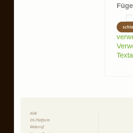
Füge
schl
verw
Verw
Texta
AGB
OS-Platform
Widerruf