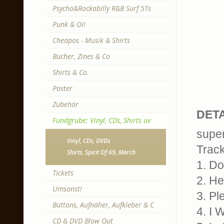
Psycho&Rockabilly R&B Surf 5Ts
Punk & Oi!
Cheapos - Musik & Shirts
Bücher, Zines & Co
Shirts & Co.
Poster
Zubehör
DETA
Fundgrube: Vinyl, CDs, Shirts uv
super
Vinyl, CDs, DVDs
Trackl
Shirts, Spirit Of 69, Merch
1. D
Tickets
2. He
Umsonst!
3. Pl
Buttons, Aufnäher, Aufkleber & C
4. I 
CD & DVD Blow Out