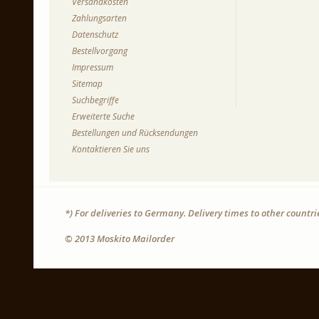
Versandkosten
Zahlungsarten
Datenschutz
Bestellvorgang
Impressum
Sitemap
Suchbegriffe
Erweiterte Suche
Bestellungen und Rücksendungen
Kontaktieren Sie uns
*) For deliveries to Germany. Delivery times to other countr
© 2013 Moskito Mailorder