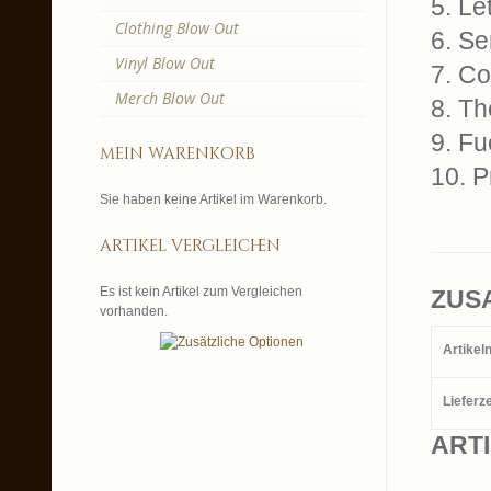
5. Le
Clothing Blow Out
6. Se
Vinyl Blow Out
7. C
Merch Blow Out
8. Th
9. Fu
mein warenkorb
10. 
Sie haben keine Artikel im Warenkorb.
artikel vergleichen
Es ist kein Artikel zum Vergleichen
ZUS
vorhanden.
Artike
Lieferze
ART