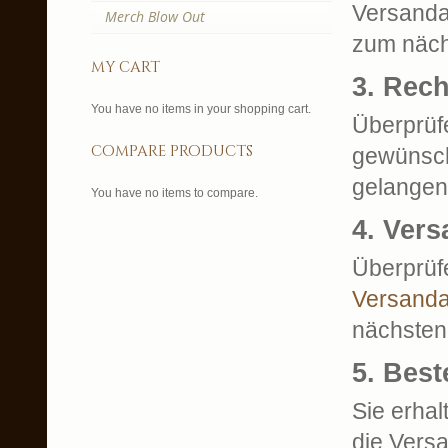
Versanda
Merch Blow Out
zum nächs
my cart
3. Rec
You have no items in your shopping cart.
Überprüf
compare products
gewünsc
gelangen 
You have no items to compare.
4. Ver
Überprüf
Versanda
nächsten 
5. Bes
Sie erhal
die Vers