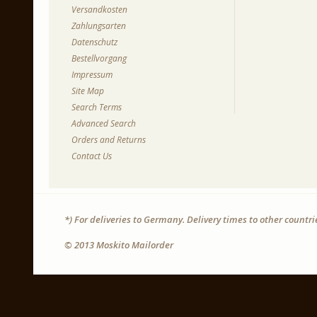
Versandkosten
Zahlungsarten
Datenschutz
Bestellvorgang
Impressum
Site Map
Search Terms
Advanced Search
Orders and Returns
Contact Us
*) For deliveries to Germany. Delivery times to other countr
© 2013 Moskito Mailorder