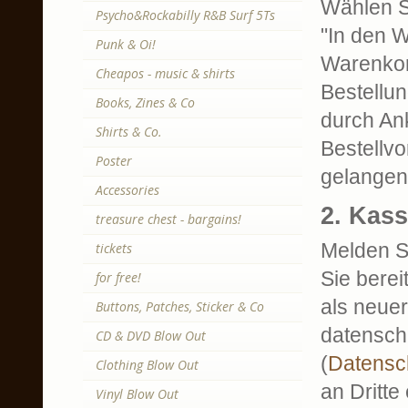
Wählen Si
Psycho&Rockabilly R&B Surf 5Ts
"In den W
Punk & Oi!
Warenkor
Cheapos - music & shirts
Bestellun
Books, Zines & Co
durch An
Shirts & Co.
Bestellv
Poster
gelangen 
Accessories
2. Kas
treasure chest - bargains!
Melden Si
tickets
Sie berei
for free!
als neue
Buttons, Patches, Sticker & Co
datensch
CD & DVD Blow Out
(
Datensc
Clothing Blow Out
an Dritte
Vinyl Blow Out