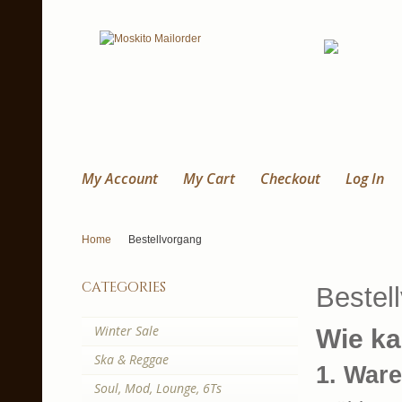
My Account
My Cart
Checkout
Log In
Home
Bestellvorgang
categories
Bestel
Winter Sale
Wie ka
Ska & Reggae
1. War
Soul, Mod, Lounge, 6Ts