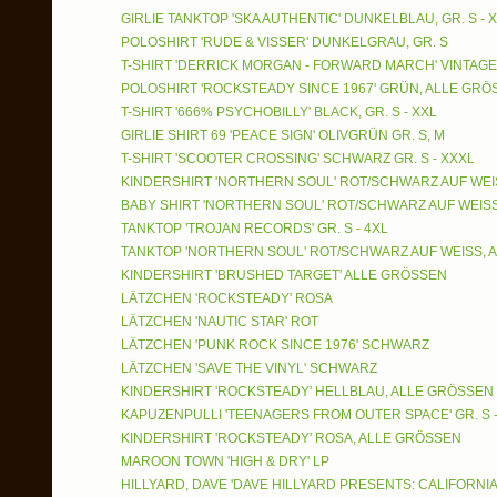
GIRLIE TANKTOP 'SKA AUTHENTIC' DUNKELBLAU, GR. S - X
POLOSHIRT 'RUDE & VISSER' DUNKELGRAU, GR. S
T-SHIRT 'DERRICK MORGAN - FORWARD MARCH' VINTAGE 
POLOSHIRT 'ROCKSTEADY SINCE 1967' GRÜN, ALLE GRÖS
T-SHIRT '666% PSYCHOBILLY' BLACK, GR. S - XXL
GIRLIE SHIRT 69 'PEACE SIGN' OLIVGRÜN GR. S, M
T-SHIRT 'SCOOTER CROSSING' SCHWARZ GR. S - XXXL
KINDERSHIRT 'NORTHERN SOUL' ROT/SCHWARZ AUF WEIS
BABY SHIRT 'NORTHERN SOUL' ROT/SCHWARZ AUF WEISS
TANKTOP 'TROJAN RECORDS' GR. S - 4XL
TANKTOP 'NORTHERN SOUL' ROT/SCHWARZ AUF WEISS, A
KINDERSHIRT 'BRUSHED TARGET' ALLE GRÖSSEN
LÄTZCHEN 'ROCKSTEADY' ROSA
LÄTZCHEN 'NAUTIC STAR' ROT
LÄTZCHEN 'PUNK ROCK SINCE 1976' SCHWARZ
LÄTZCHEN 'SAVE THE VINYL' SCHWARZ
KINDERSHIRT 'ROCKSTEADY' HELLBLAU, ALLE GRÖSSEN
KAPUZENPULLI 'TEENAGERS FROM OUTER SPACE' GR. S -
KINDERSHIRT 'ROCKSTEADY' ROSA, ALLE GRÖSSEN
MAROON TOWN 'HIGH & DRY' LP
HILLYARD, DAVE 'DAVE HILLYARD PRESENTS: CALIFORN