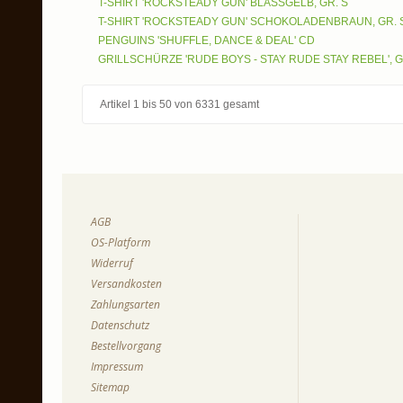
T-SHIRT 'ROCKSTEADY GUN' BLASSGELB, GR. S
T-SHIRT 'ROCKSTEADY GUN' SCHOKOLADENBRAUN, GR. S
PENGUINS 'SHUFFLE, DANCE & DEAL' CD
GRILLSCHÜRZE 'RUDE BOYS - STAY RUDE STAY REBEL', 
Artikel 1 bis 50 von 6331 gesamt
AGB
OS-Platform
Widerruf
Versandkosten
Zahlungsarten
Datenschutz
Bestellvorgang
Impressum
Sitemap