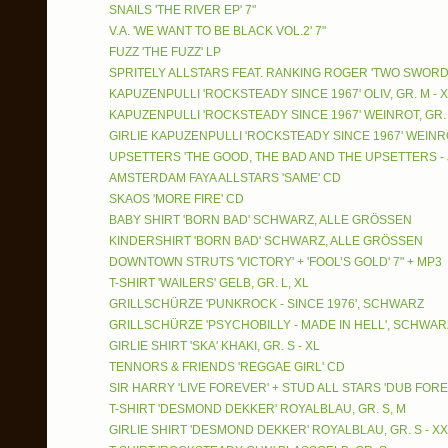
SNAILS 'THE RIVER EP' 7"
V.A. 'WE WANT TO BE BLACK VOL.2' 7"
FUZZ 'THE FUZZ' LP
SPRITELY ALLSTARS FEAT. RANKING ROGER 'TWO SWORDS' 
KAPUZENPULLI 'ROCKSTEADY SINCE 1967' OLIV, GR. M - 
KAPUZENPULLI 'ROCKSTEADY SINCE 1967' WEINROT, GR. 
GIRLIE KAPUZENPULLI 'ROCKSTEADY SINCE 1967' WEINROT
UPSETTERS 'THE GOOD, THE BAD AND THE UPSETTERS - 
AMSTERDAM FAYA ALLSTARS 'SAME' CD
SKAOS 'MORE FIRE' CD
BABY SHIRT 'BORN BAD' SCHWARZ, ALLE GRÖSSEN
KINDERSHIRT 'BORN BAD' SCHWARZ, ALLE GRÖSSEN
DOWNTOWN STRUTS 'VICTORY' + 'FOOL’S GOLD' 7" + MP3
T-SHIRT 'WAILERS' GELB, GR. L, XL
GRILLSCHÜRZE 'PUNKROCK - SINCE 1976', SCHWARZ
GRILLSCHÜRZE 'PSYCHOBILLY - MADE IN HELL', SCHWAR
GIRLIE SHIRT 'SKA' KHAKI, GR. S - XL
TENNORS & FRIENDS 'REGGAE GIRL' CD
SIR HARRY 'LIVE FOREVER' + STUD ALL STARS 'DUB FORE
T-SHIRT 'DESMOND DEKKER' ROYALBLAU, GR. S, M
GIRLIE SHIRT 'DESMOND DEKKER' ROYALBLAU, GR. S - XX